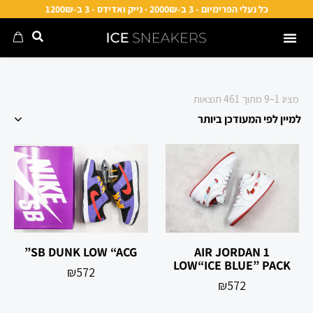
כל נעלי הפרימיום - 3 ב-2000₪ · נייק ואדידס - 3 ב-1200₪
מציג 1–9 מתוך 461 תוצאות
SB DUNK LOW “ACG”
AIR JORDAN 1
LOW“ICE BLUE” PACK
₪
572
₪
572