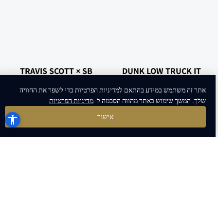
TRAVIS SCOTT × SB
DUNK LOW TRUCK IT
DUNK
PACK
אתר זה משתמש במידע בהתאם למדיניות הפרטיות כדי לשפר את החוויה
₪
572
₪
572
שלך. המשך שימוש באתר מהווה הסכמה ל-
מדיניות הפרטיות
אישור
BEN & JERRY’S X SB
NIKE DUNK LOW SPA
DUNK LOW
BIOTECH