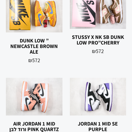
STUSSY X NK SB DUNK
DUNK LOW ”
LOW PRO”CHERRY
NEWCASTLE BROWN
₪
572
ALE
₪
572
AIR JORDAN 1 MID
JORDAN 1 MID SE
PURPLE
PINK QUARTZ ורוד לבן