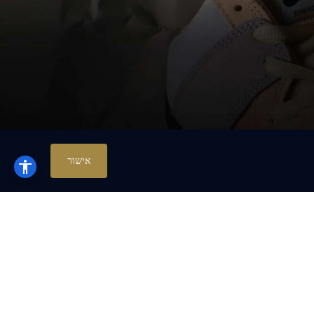
₪
584
אישור
DUNK LOW PRO
₪
572