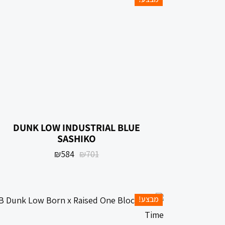
DUNK LOW INDUSTRIAL BLUE
SASHIKO
₪
584
₪
701
מבצע!