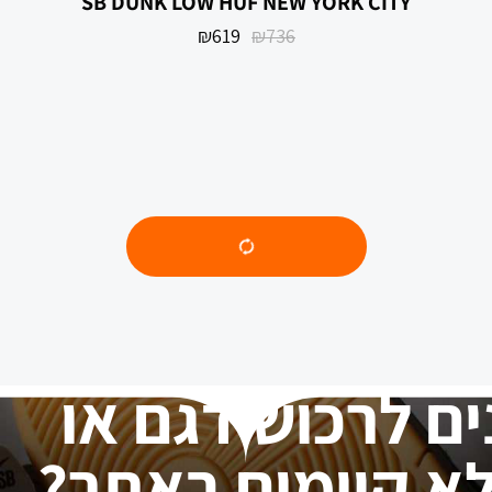
SB DUNK LOW HUF NEW YORK CITY
₪
619
₪
736
DUNK LOW RETRO PRM YEAR OF THE