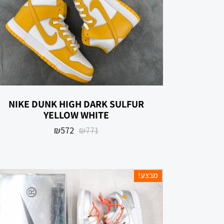
NIKE DUNK HIGH DARK SULFUR
YELLOW WHITE
₪
572
₪
771
מבצע!