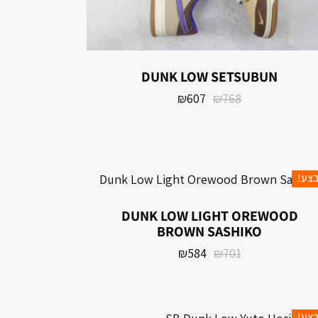
DUNK LOW SETSUBUN
₪
607
₪
768
צע!
DUNK LOW LIGHT OREWOOD
BROWN SASHIKO
₪
584
₪
701
צע!