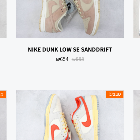
NIKE DUNK LOW SE SANDDRIFT
₪
654
₪
888
מבצע!
מב