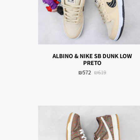
‏NIKE SB DUNK LOW ‏ALBINO &
PRETO
₪
572
₪
619