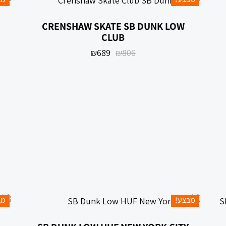
‏SB DUNK LOW ‏CRENSHAW SKATE
CLUB
₪
689
₪
806
מבצע!
מב