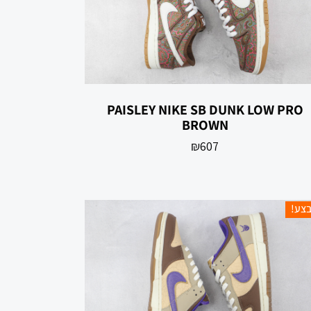
‏NIKE SB DUNK LOW PRO ‏PAISLEY
BROWN
₪
607
צע!