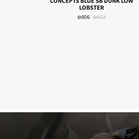
‏SB DUNK LOW ‏CONCEPTS BLUE
LOBSTER
₪
806
₪
923