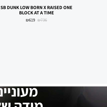
SB DUNK LOW BORN X RAISED ONE
BLOCK AT A TIME
₪
619
₪
736
SB DUNK LOWCONCEPTS ORANGE