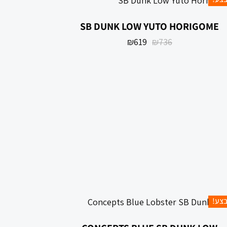
SB DUNK LOW YUTO HORIGOME
₪
619
₪
736
צע!