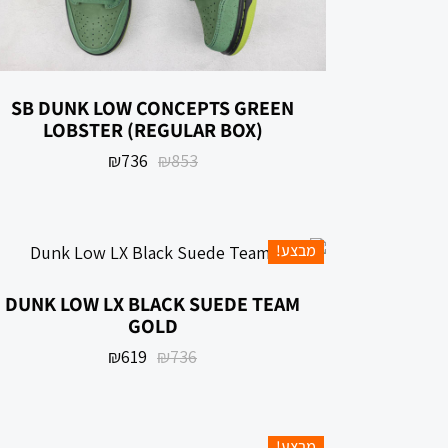
SB DUNK LOW CONCEPTS GREEN
LOBSTER (REGULAR BOX)
₪
736
₪
853
מבצע!
DUNK LOW LX BLACK SUEDE TEAM
GOLD
₪
619
₪
736
מבצע!