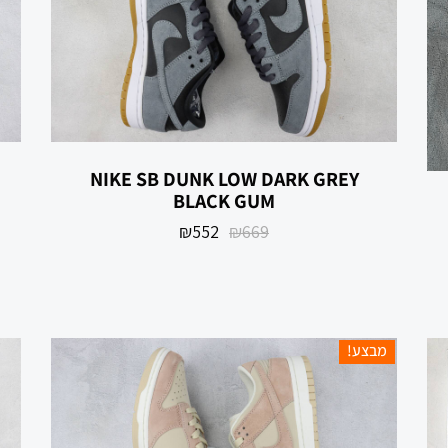
NIKE SB DUNK LOW DARK GREY
BLACK GUM
₪
552
₪
669
מבצע!