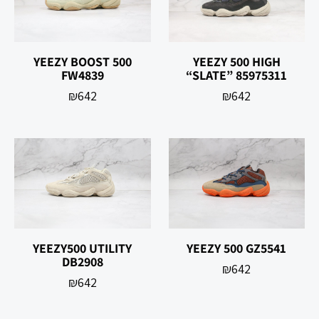
YEEZY BOOST 500
YEEZY 500 HIGH
FW4839
“SLATE” 85975311
₪
642
₪
642
YEEZY500 UTILITY
YEEZY 500 GZ5541
DB2908
₪
642
₪
642