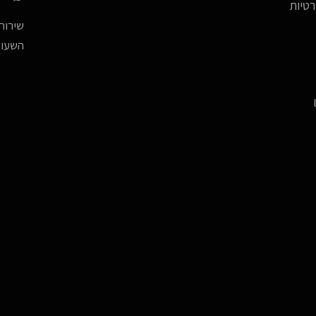
רטיות
שירות 
השעות -17:00