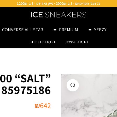
כל נעלי הפרימיום - 3 ב-2000₪ · נייק ואדידס - 3 ב-1200₪
CONVERSE ALL STAR
PREMIUM
YEEZY
הזמנה אישית
הנמכרים ביותר
00 “SALT”
85975186
₪
642