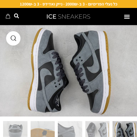
כל נעלי הפרימיום - 3 ב-2000₪ · נייק ואדידס - 3 ב-1200₪