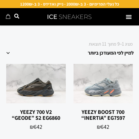
כל נעלי הפרימיום - 3 ב-2000₪ · נייק ואדידס - 3 ב-1200₪
מציג 1–9 מתוך 11 תוצאות
YEEZY 700 V2
YEEZY BOOST 700
“GEODE” S2 EG6860
“INERTIA” EG7597
₪
642
₪
642