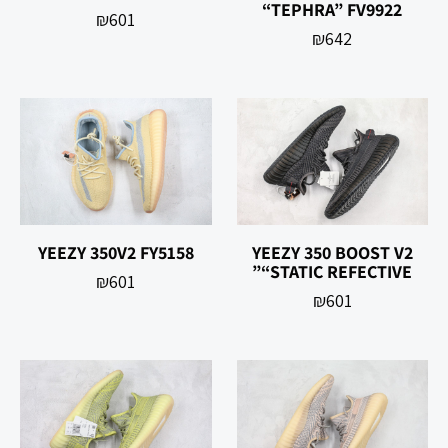
“TEPHRA” FV9922
₪
601
₪
642
YEEZY 350V2 FY5158
YEEZY 350 BOOST V2
“STATIC REFECTIVE”
₪
601
₪
601