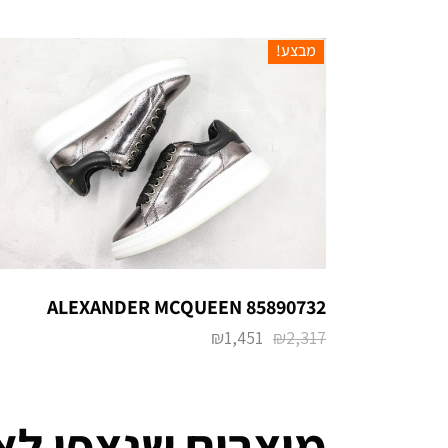
מבצע!
ALEXANDER MCQUEEN 85890732
₪
1,451
₪
2,317
מוצרים שנצפו לא