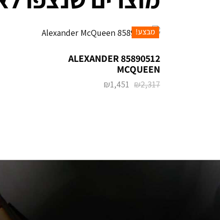
מבצע!
85890512 ALEXANDER
MCQUEEN
₪
1,451
₪
2,317