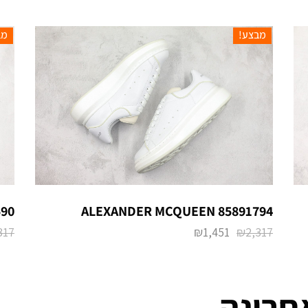
מבצע!
מב
90
ALEXANDER MCQUEEN 85891794
317
₪
1,451
₪
2,317
חרונה