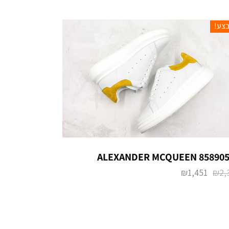
צע!
ALEXANDER MCQUEEN 858905
₪
1,451
₪
2,