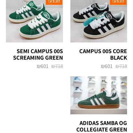
מבצע!
מבצע!
CAMPUS 00S CORE
‏CAMPUS 00S ‏SEMI
SCREAMING GREEN
BLACK
₪
601
₪
718
₪
601
₪
718
‏ADIDAS SAMBA OG
‏COLLEGIATE GREEN