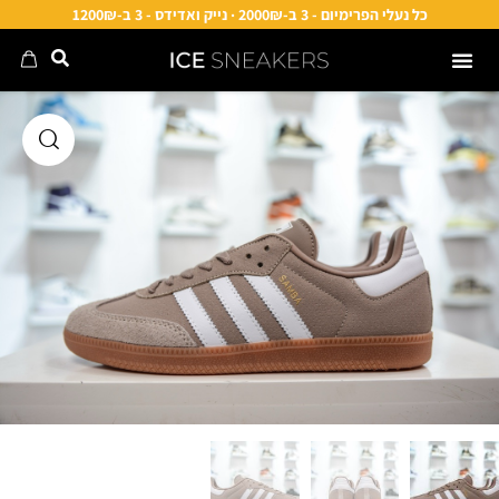
כל נעלי הפרימיום - 3 ב-2000₪ · נייק ואדידס - 3 ב-1200₪