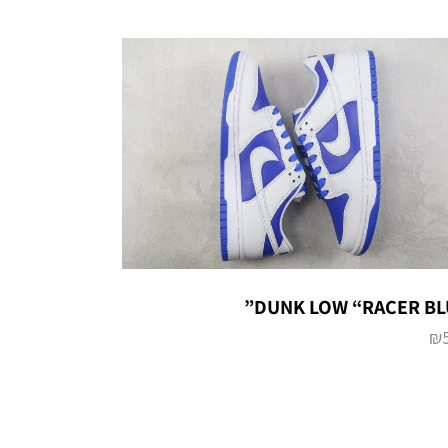
DUNK LOW “RACER BL
₪