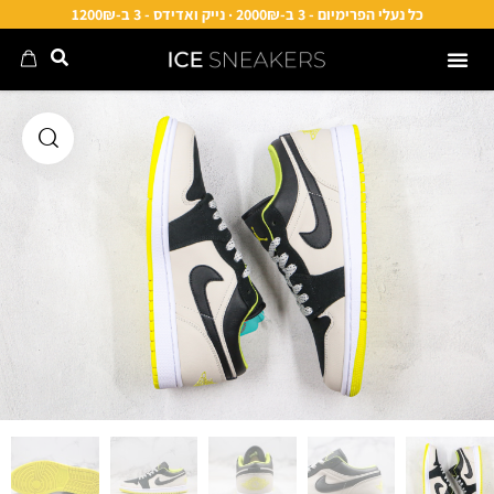
כל נעלי הפרימיום - 3 ב-2000₪ · נייק ואדידס - 3 ב-1200₪