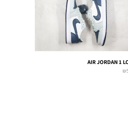
AIR JORDAN 1 
₪