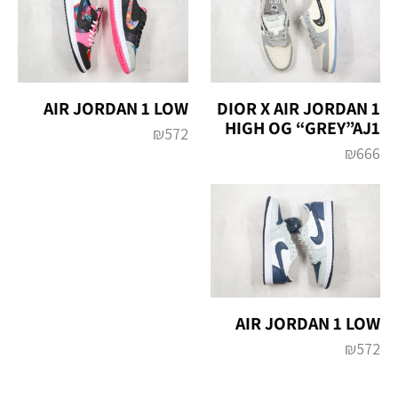
AIR JORDAN 1 LOW
DIOR X AIR JORDAN 1
HIGH OG “GREY”AJ1
₪
572
₪
666
AIR JORDAN 1 LOW
₪
572