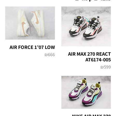
AIR FORCE 1’07 LOW
AIR MAX 270 REACT
₪
666
AT6174-005
₪
599