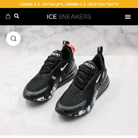
כל נעלי הפרימיום - 3 ב-2000₪ · נייק ואדידס - 3 ב-1200₪