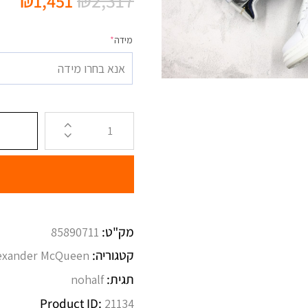
₪
2,317
₪
1,451
מידה
*
אנא בחרו מידה
מק"ט:
85890711
קטגוריה:
exander McQueen
תגית:
nohalf
Product ID:
21134