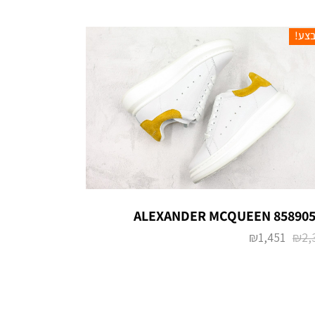
צע!
ALEXANDER MCQUEEN 858905
₪
1,451
₪
2,