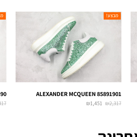
מבצע!
מב
90
ALEXANDER MCQUEEN 85891901
317
₪
1,451
₪
2,317
חרונה