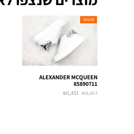
מבצע!
ALEXANDER MCQUEEN
85890711
₪
1,451
₪
2,317