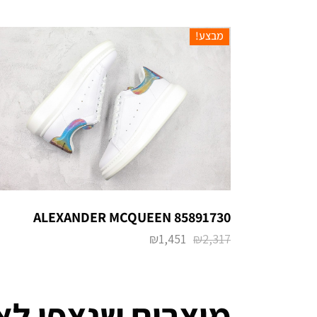
מבצע!
ALEXANDER MCQUEEN 85891730
₪
1,451
₪
2,317
מוצרים שנצפו לא