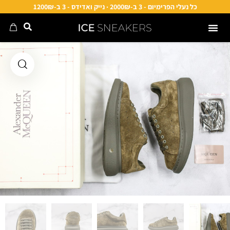
כל נעלי הפרימיום - 3 ב-2000₪ · נייק ואדידס - 3 ב-1200₪