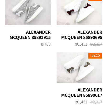
ALEXANDER
ALEXANDER
MCQUEEN 85891915
MCQUEEN 85890695
₪
783
₪
1,451
₪
2,317
מבצע!
ALEXANDER
MCQUEEN 85890617
₪
1,451
₪
2,317