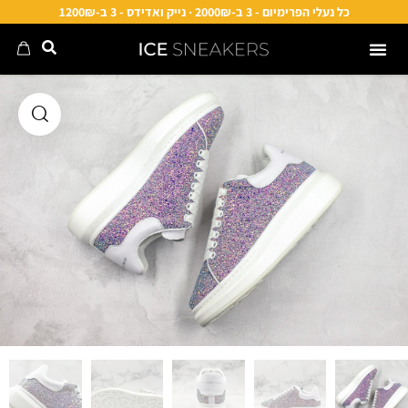
כל נעלי הפרימיום - 3 ב-2000₪ · נייק ואדידס - 3 ב-1200₪