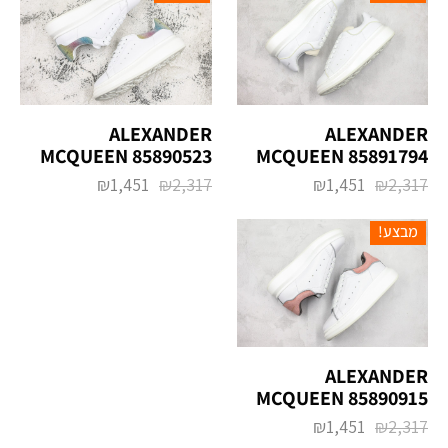
ALEXANDER
ALEXANDER
MCQUEEN 85890523
MCQUEEN 85891794
₪
1,451
₪
2,317
₪
1,451
₪
2,317
מבצע!
ALEXANDER
MCQUEEN 85890915
₪
1,451
₪
2,317