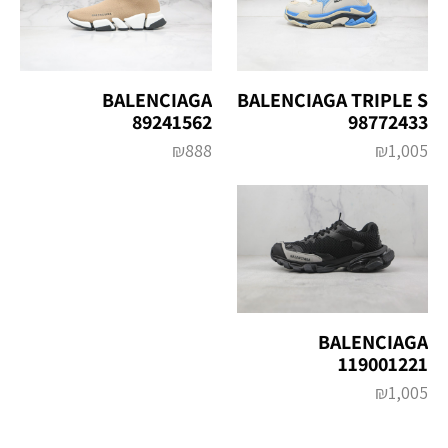
BALENCIAGA
BALENCIAGA TRIPLE S
89241562
98772433
₪
888
₪
1,005
BALENCIAGA
119001221
₪
1,005