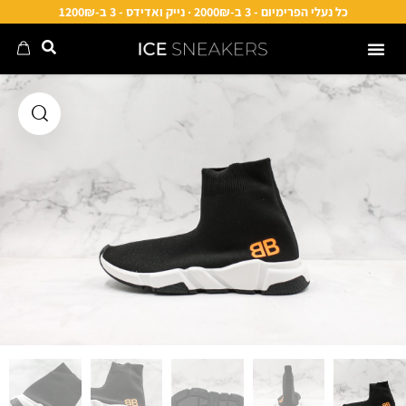
כל נעלי הפרימיום - 3 ב-2000₪ · נייק ואדידס - 3 ב-1200₪