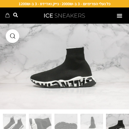
כל נעלי הפרימיום - 3 ב-2000₪ · נייק ואדידס - 3 ב-1200₪