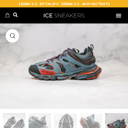
כל נעלי הפרימיום - 3 ב-2000₪ · נייק ואדידס - 3 ב-1200₪