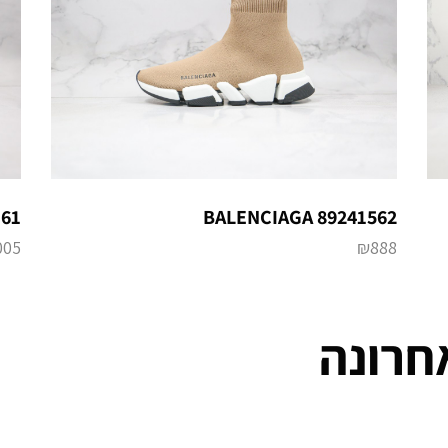
161
BALENCIAGA 89241562
005
₪
888
חרונה