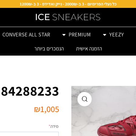
כל נעלי הפרימיום - 3 ב-2000₪ · נייק ואדידס - 3 ב-1200₪
CONVERSE ALL STAR
PREMIUM
YEEZY
הזמנה אישית
הנמכרים ביותר
 84288233
₪
1,005
מידה
*