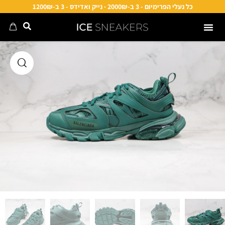
כל נעלי הפרימיום - 3 ב-2000₪ · נייק ואדידס - 3 ב-1200₪