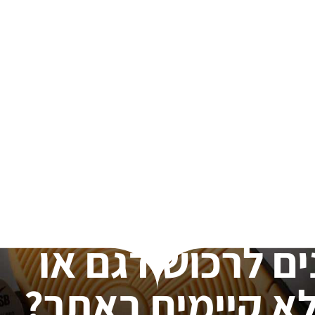
ים לרכוש דגם או
א קיימים באתר?