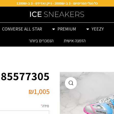
כל נעלי הפרימיום - 3 ב-2000₪ · נייק ואדידס - 3 ב-1200₪
CONVERSE ALL STAR
PREMIUM
YEEZY
הזמנה אישית
הנמכרים ביותר
 85577305
₪
1,005
מידה
*