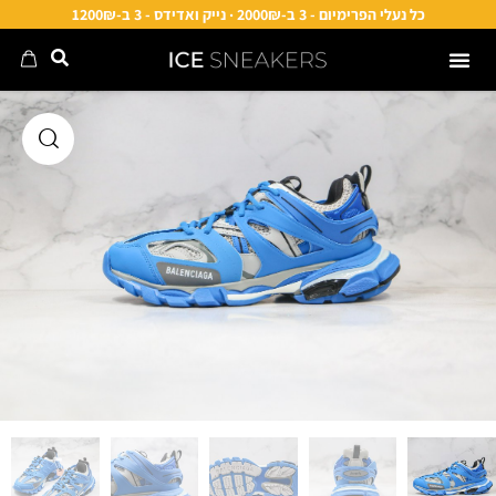
כל נעלי הפרימיום - 3 ב-2000₪ · נייק ואדידס - 3 ב-1200₪