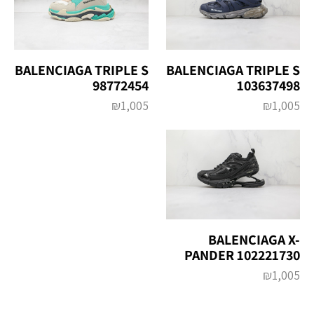
BALENCIAGA TRIPLE S
BALENCIAGA TRIPLE S
98772454
103637498
₪
1,005
₪
1,005
BALENCIAGA X-
PANDER 102221730
₪
1,005