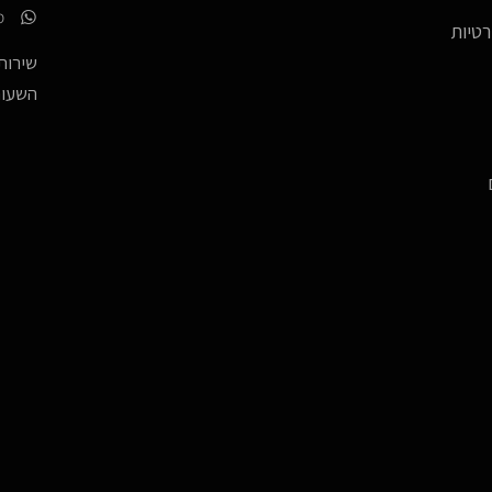
p
רטיות
שירות 
השעות -17:00