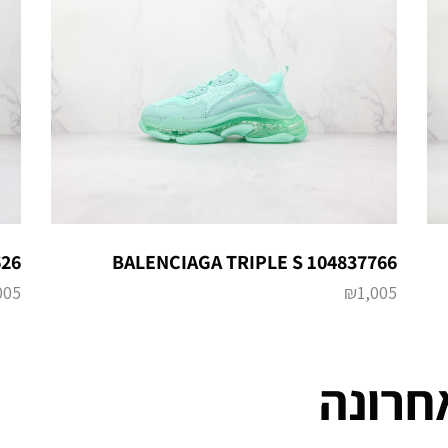
626
BALENCIAGA TRIPLE S 104837766
005
₪
1,005
חרונה