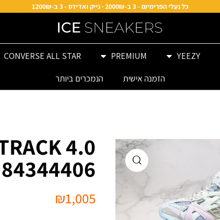
כל נעלי הפרימיום - 3 ב-2000₪ · נייק ואדידס - 3 ב-1200₪
CONVERSE ALL STAR
PREMIUM
YEEZY
הזמנה אישית
הנמכרים ביותר
TRACK 4.0
84344406
₪
1,005