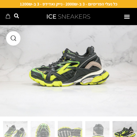
כל נעלי הפרימיום - 3 ב-2000₪ · נייק ואדידס - 3 ב-1200₪