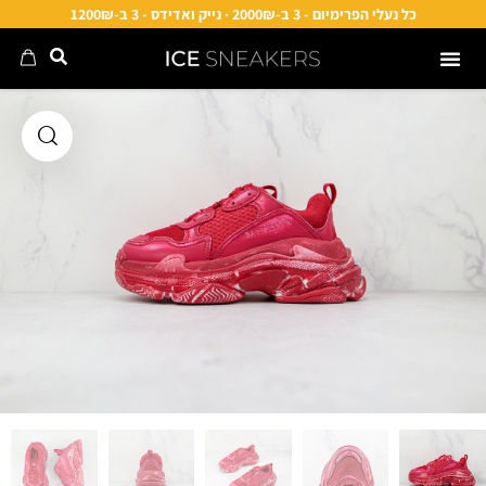
כל נעלי הפרימיום - 3 ב-2000₪ · נייק ואדידס - 3 ב-1200₪