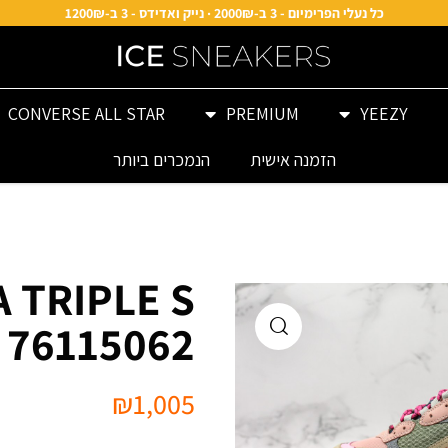
כל נעלי הפרימיום - 3 ב-2000₪ · נייק ואדידס - 3 ב-1200₪
CONVERSE ALL STAR
PREMIUM
YEEZY
הזמנה אישית
הנמכרים ביותר
 TRIPLE S
76115062
₪
1,005