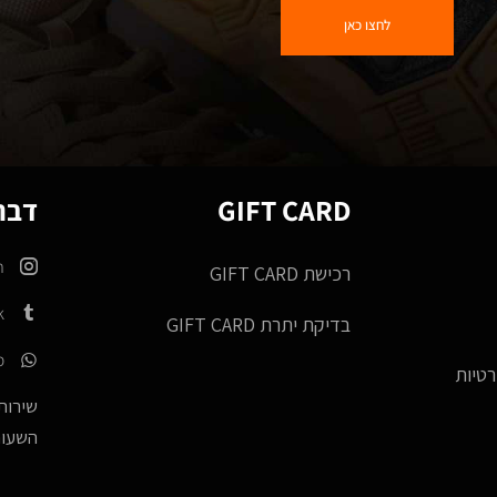
לחצו כאן
GIFT CARD
דברו
m
רכישת GIFT CARD
k
בדיקת יתרת GIFT CARD
p
רטיות
שירות 
השעות -17:00