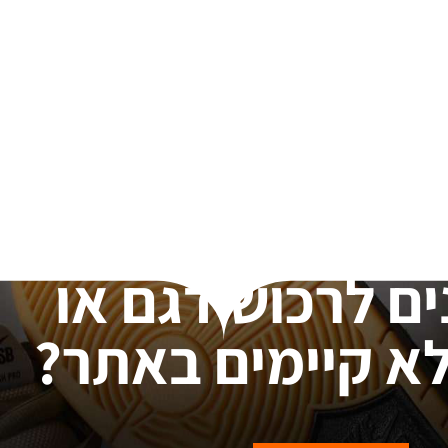
ים לרכוש דגם או
א קיימים באתר?