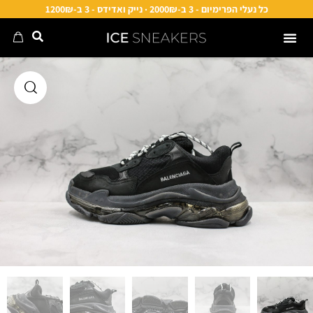
כל נעלי הפרימיום - 3 ב-2000₪ · נייק ואדידס - 3 ב-1200₪