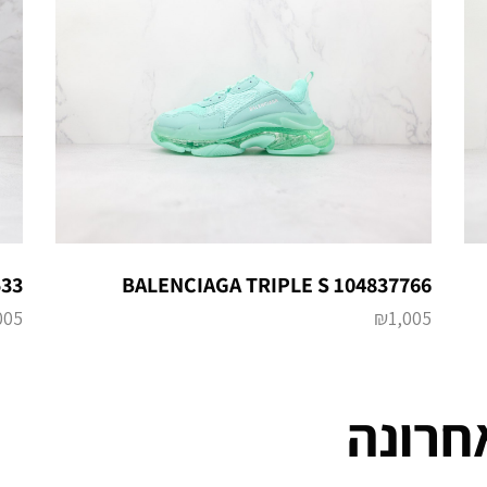
BALENCIAGA TRIPLE S 104837766
533
₪
1,005
005
חרונה