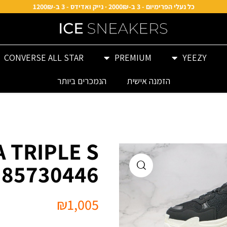
כל נעלי הפרימיום - 3 ב-2000₪ · נייק ואדידס - 3 ב-1200₪
CONVERSE ALL STAR
PREMIUM
YEEZY
הזמנה אישית
הנמכרים ביותר
 TRIPLE S
85730446
₪
1,005