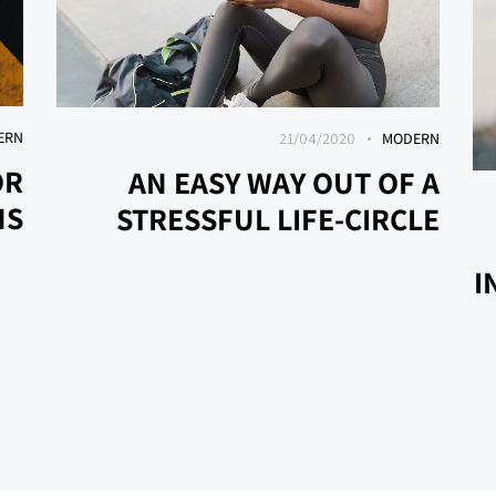
ERN
21/04/2020
MODERN
OR
AN EASY WAY OUT OF A
NS
STRESSFUL LIFE-CIRCLE
I