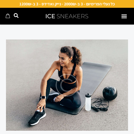
כל נעלי הפרימיום - 3 ב-2000₪ · נייק ואדידס - 3 ב-1200₪