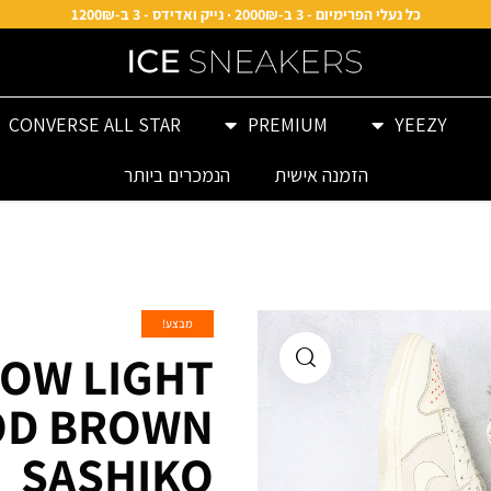
כל נעלי הפרימיום - 3 ב-2000₪ · נייק ואדידס - 3 ב-1200₪
CONVERSE ALL STAR
PREMIUM
YEEZY
הזמנה אישית
הנמכרים ביותר
מבצע!
LOW LIGHT
D BROWN
SASHIKO