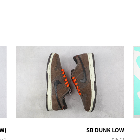
SB DUNK LOW
 (W
572
₪
572