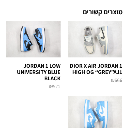
מוצרים קשורים
JORDAN 1 LOW
DIOR X AIR JORDAN 1
UNIVERSITY BLUE
HIGH OG “GREY”AJ1
BLACK
₪
666
₪
572