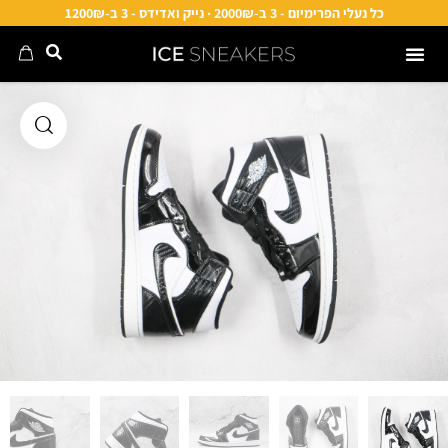
כל נעלי הפרימיום - 3 ב-2000₪ · נייק ואדידס - 3 ב-1200₪