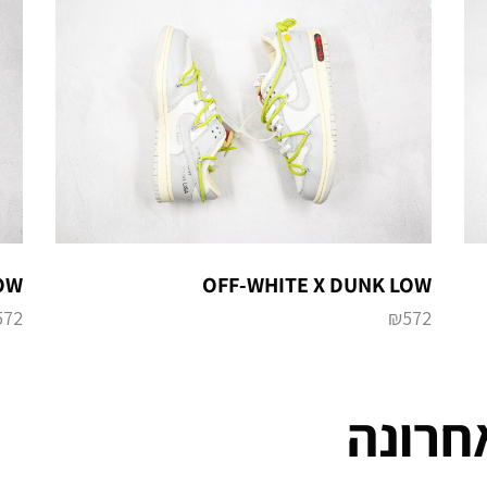
OW
OFF-WHITE X DUNK LOW
572
₪
572
חרונה