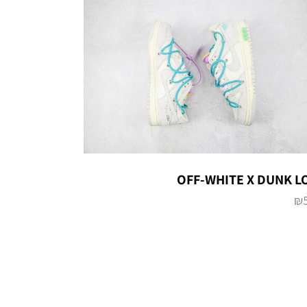
OFF-WHITE X DUNK L
₪