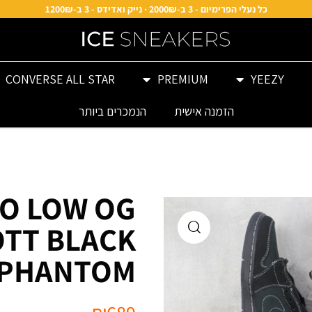
כל נעלי הפרימיום - 3 ב-2000₪ · נייק ואדידס - 3 ב-1200₪
CONVERSE ALL STAR
PREMIUM
YEEZY
הזמנה אישית
הנמכרים ביותר
RO LOW OG
OTT BLACK
PHANTOM שחור פנטום