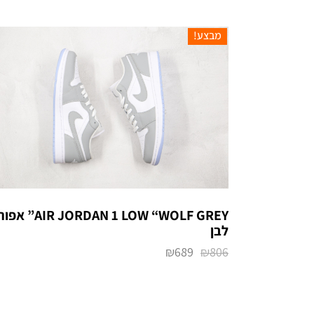
מבצע!
AIR JORDAN 1 LOW “WOLF GREY” אפו
לבן
₪
689
₪
806