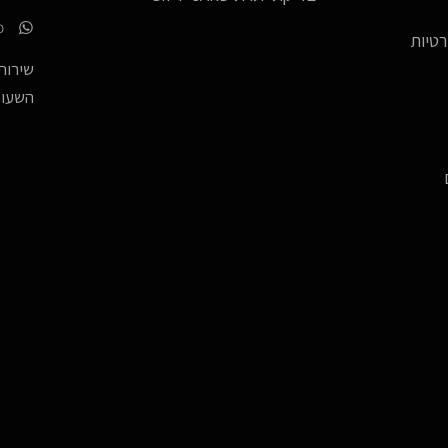
p
רטיות
שירות 
השעות -17:00