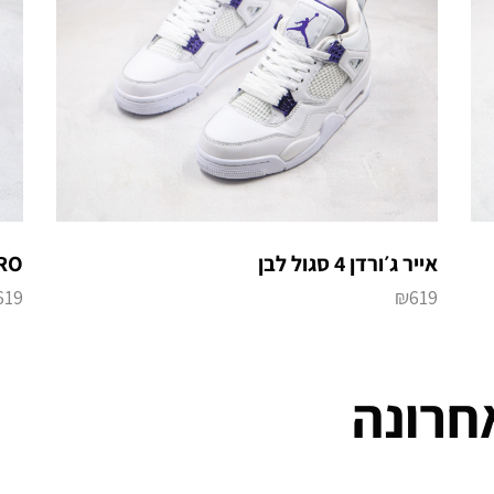
אייר ג׳ורדן 4 סגול לבן
TRO
₪
619
619
חרונה