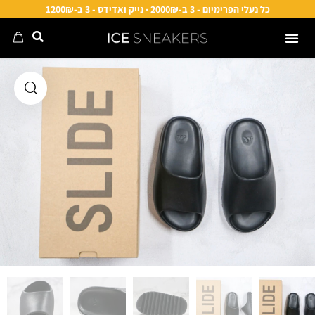
כל נעלי הפרימיום - 3 ב-2000₪ · נייק ואדידס - 3 ב-1200₪