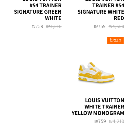
TRAINER #54
TRAINER ‏#54
SIGNATURE GREEN
SIGNATURE WHITE
WHITE
RED
₪
759
₪
4,210
₪
759
₪
4,550
מבצע!
‏LOUIS VUITTON
TRAINER ‏WHITE
YELLOW MONOGRAM
₪
759
₪
4,210