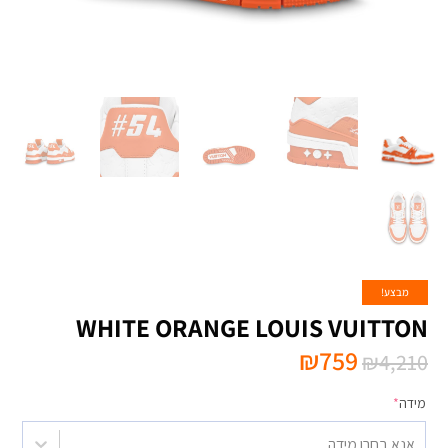
מבצע!
₪
759
₪
4,210
מידה
*
אנא בחרו מידה