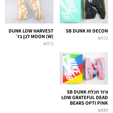
DUNK LOW HARVEST
SB DUNK HI DECON
MOON (W) לבן בז׳
₪
572
₪
572
ורוד תכלת SB DUNK
LOW GRATEFUL DEAD
BEARS OPTI PINK
₪
689