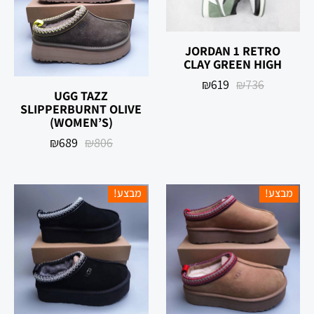
‏JORDAN 1 RETRO
HIGH ‏CLAY GREEN
₪
619
₪
736
UGG TAZZ
SLIPPERBURNT OLIVE
(WOMEN’S)
₪
689
₪
806
מבצע!
מבצע!