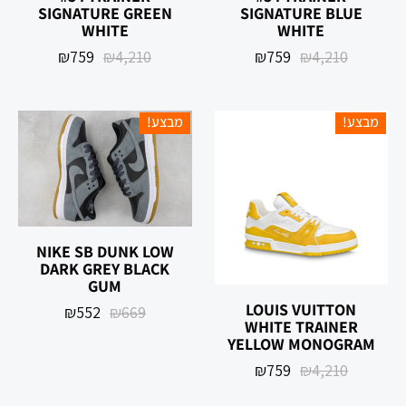
SIGNATURE GREEN
SIGNATURE BLUE
WHITE
WHITE
₪
759
₪
4,210
₪
759
₪
4,210
מבצע!
מבצע!
NIKE SB DUNK LOW
DARK GREY BLACK
GUM
‏LOUIS VUITTON
₪
552
₪
669
TRAINER ‏WHITE
YELLOW MONOGRAM
₪
759
₪
4,210