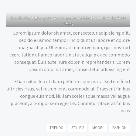
Stet clita kasd gubergren, no sea sanctus est labore et dolore. By
Kevin
Smith
Lorem ipsum dolor sit amet, consectetur adipisicing elit,
sed do eiusmod tempor incididunt ut labore et dolore
magna aliqua. Ut enim ad minim veniam, quis nostrud
exercitation ullamco laboris nisi ut aliquip ex ea commodo
consequat. Duis aute irure dolor in reprehenderit. Lorem
ipsum dolor sit amet, consectetur adipiscing elit.
Etiam vitae leo et diam pellentesque porta. Sed eleifend
ultricies risus, vel rutrum erat commodo ut. Praesent finibus
congue euismod. Nullam scelerisque massa vel augue
placerat, a tempor sem egestas. Curabitur placerat finibus
lacus.
TRENDS
STYLE 2
MODEL
FASHION