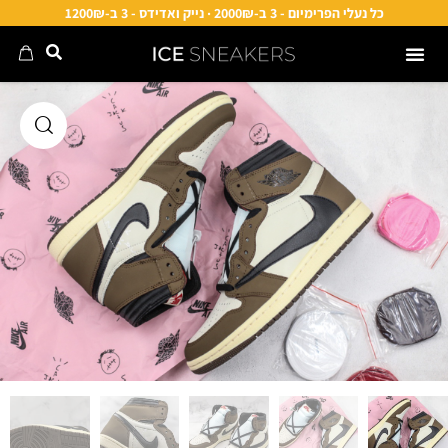
כל נעלי הפרימיום - 3 ב-2000₪ · נייק ואדידס - 3 ב-1200₪