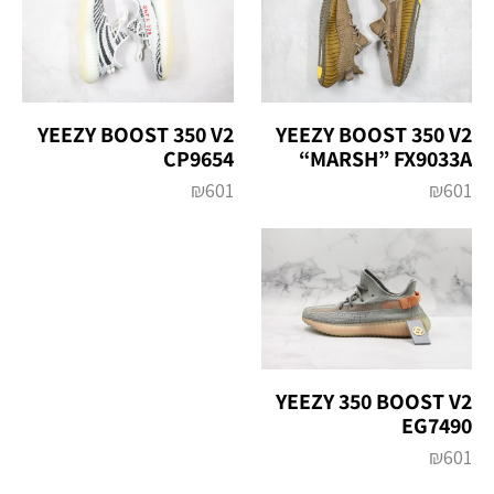
YEEZY BOOST 350 V2
YEEZY BOOST 350 V2
“MARSH” FX9033A
CP9654
₪
601
₪
601
YEEZY 350 BOOST V2
EG7490
₪
601