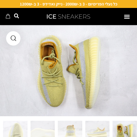
כל נעלי הפרימיום - 3 ב-2000₪ · נייק ואדידס - 3 ב-1200₪