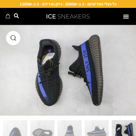
כל נעלי הפרימיום - 3 ב-2000₪ · נייק ואדידס - 3 ב-1200₪