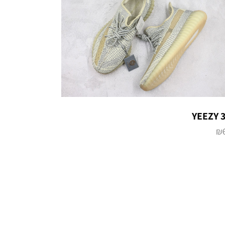
YEEZY 
₪