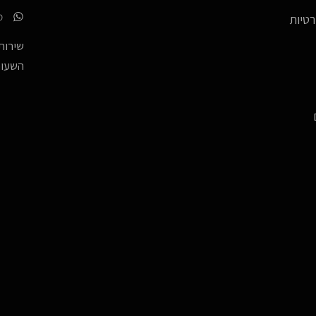
p
רטיות
שירות 
השעות -17:00