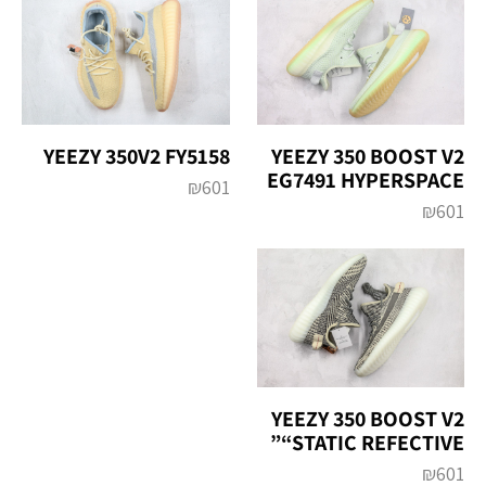
YEEZY 350V2 FY5158
YEEZY 350 BOOST V2
EG7491 HYPERSPACE
₪
601
₪
601
YEEZY 350 BOOST V2
“STATIC REFECTIVE”
₪
601