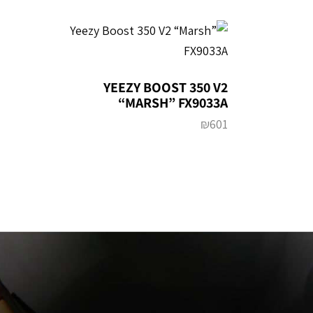
YEEZY BOOST 350 V2
“MARSH” FX9033A
₪
601