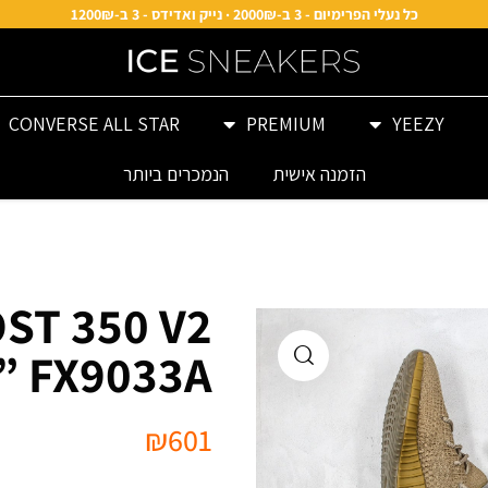
כל נעלי הפרימיום - 3 ב-2000₪ · נייק ואדידס - 3 ב-1200₪
CONVERSE ALL STAR
PREMIUM
YEEZY
הזמנה אישית
הנמכרים ביותר
ST 350 V2
” FX9033A
₪
601